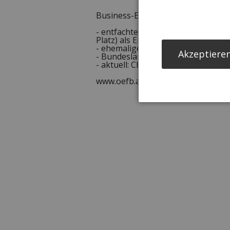
Business-Erfolge:
- entfachte mit dem sensationellen
Platz) als Erster in Österreich EU
- ehemaliger Leiter der ÖFB-Train
Akzeptieren
- Bundesland-Sieger Burgenland b
- aktuell: Cheftrainer des oberöst
www.oefb.at