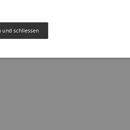
 Erfolg seiner U-20-Schützlinge bei der Weltmeisterschaft 2
RO 2008-Euphorie
erausbildung
 und schliessen
eim Business Athlete Award 2007
erreichischen Fußball-Bundesligisten SV Ried